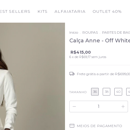
EST SELLERS
KITS
ALFAIATARIA
OUTLET 40%
Início
.
ROUPAS
.
PARTES DE BA
Calça Anne - Off Whit
R$415,00
6
x de
R$69,17
sem juros
Frete grátis
a partir de
R$699,0
36
38
40
TAMANHO
MEIOS DE PAGAMENTO