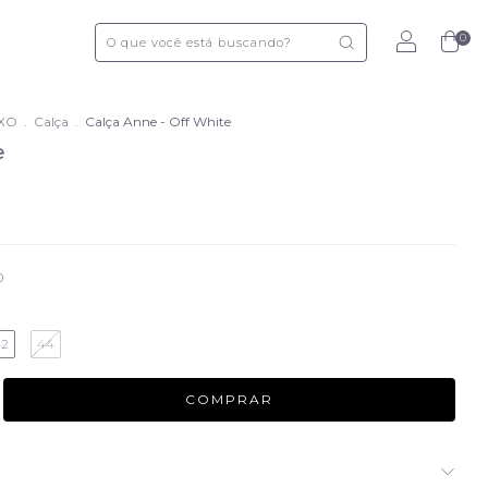
0
IXO
.
Calça
.
Calça Anne - Off White
e
0
42
44