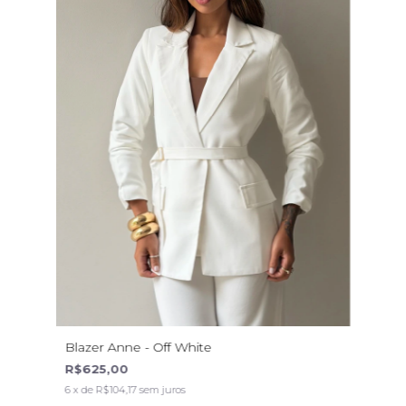
Blazer Anne - Off White
R$625,00
6
x de
R$104,17
sem juros