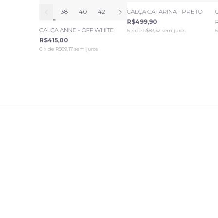
36
38
40
42
44
CALÇA CATARINA - PRETO
R$499,90
CALÇA ANNE - OFF WHITE
6
x de
R$83,32
sem juros
6
R$415,00
6
x de
R$69,17
sem juros