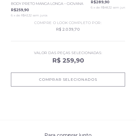
R$289,90
BODY PRETO MANGA LONGA – GIOVANA
6
x de
R$48,32
sem juros
R$259,90
6
x de
R$43,32
sem juros
COMPRE O LOOK COMPLETO POR:
R$ 2.039,70
VALOR DAS PEÇAS SELECIONADAS:
R$ 259,90
COMPRAR SELECIONADOS
Para comprar junto