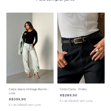
Calça Jeans Vintage Barrel –
Cinto Carla - Preto
Livia
R$289,90
R$399,90
6
x de
R$48,32
sem juros
6
x de
R$66,65
sem juros