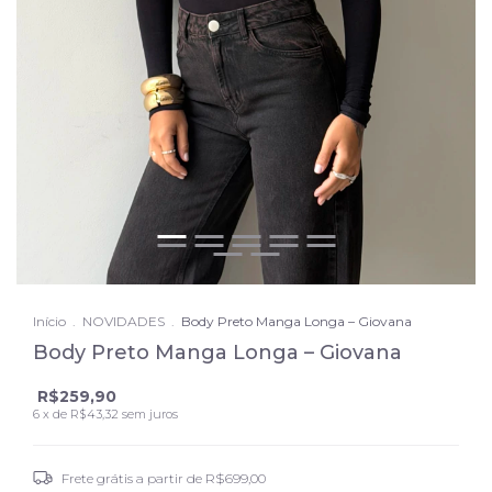
Início
.
NOVIDADES
.
Body Preto Manga Longa – Giovana
Body Preto Manga Longa – Giovana
R$259,90
6
x de
R$43,32
sem juros
Frete grátis
a partir de
R$699,00