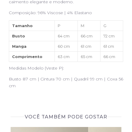
caimento elegante e moderno.
Composição: 96% Viscose | 4% Elastano
Tamanho
P
M
G
Busto
64 cm
66 cm
72 cm
Manga
60 cm
61 cm
61 cm
Comprimento
63 cm
65 cm
66 cm
Medidas Modelo (Veste P):
Busto 87 cm | Cintura 70 cm | Quadril 99 cm | Coxa 56
cm
VOCÊ TAMBÉM PODE GOSTAR