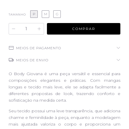
P
M
G
TAMANHO
MEIOS DE PAGAMENTO
MEIOS DE ENVIO
O Body Giovana é uma peça versátil e essencial para
composições elegantes e práticas. Com mangas
longas e tecido mais leve, ele se adapta facilmente a
diferentes propostas de look, trazendo conforto e
sofisticação na medida certa.
Seu tecido possui uma leve transparência, que adiciona
charme e feminilidade à peça, enquanto a modelagem
mais ajustada valoriza o corpo e proporciona um