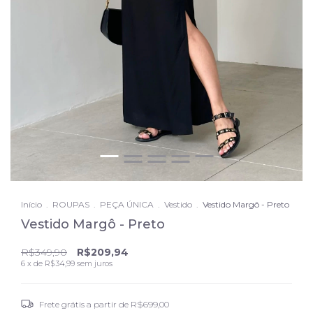
Início
.
ROUPAS
.
PEÇA ÚNICA
.
Vestido
.
Vestido Margô - Preto
Vestido Margô - Preto
R$349,90
R$209,94
6
x de
R$34,99
sem juros
Frete grátis
a partir de
R$699,00