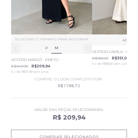
SELECIONE O TAMANHO PARA ADICIONAR
ADICIO
P
M
VESTIDO CAMILA - CREM
R$585,00
R$351,00
VESTIDO MARGÔ - PRETO
6
x de
R$58,50
sem juros
R$349,90
R$209,94
6
x de
R$34,99
sem juros
COMPRE O LOOK COMPLETO POR:
R$ 1.788,72
VALOR DAS PEÇAS SELECIONADAS:
R$ 209,94
COMPRAR SELECIONADOS