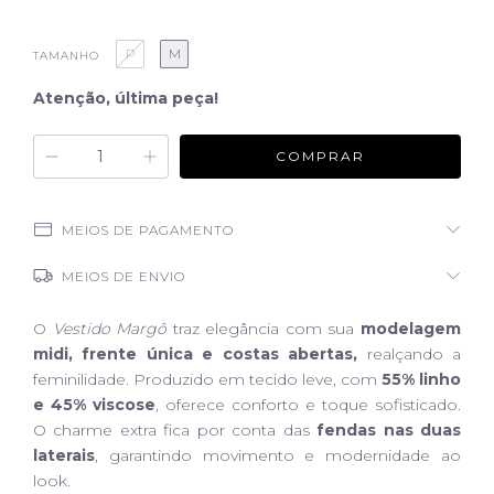
P
M
TAMANHO
Atenção, última peça!
MEIOS DE PAGAMENTO
MEIOS DE ENVIO
O
Vestido Margô
traz elegância com sua
modelagem
midi, frente única e costas abertas,
realçando a
feminilidade. Produzido em tecido leve, com
55% linho
e 45% viscose
, oferece conforto e toque sofisticado.
O charme extra fica por conta das
fendas nas duas
laterais
, garantindo movimento e modernidade ao
look.