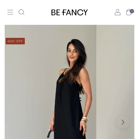
0
40
% OFF