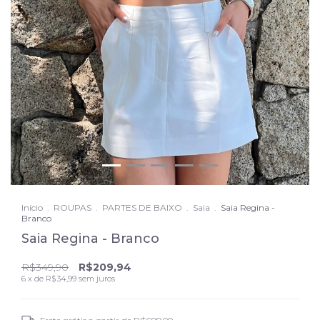
Início
.
ROUPAS
.
PARTES DE BAIXO
.
Saia
.
Saia Regina -
Branco
Saia Regina - Branco
R$349,90
R$209,94
6
x de
R$34,99
sem juros