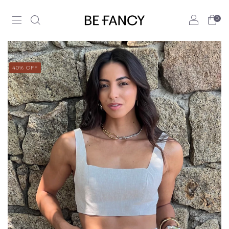
0
40
% OFF