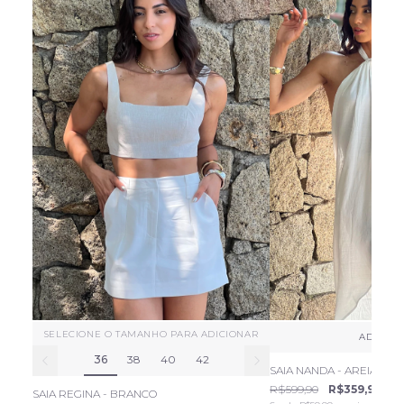
+
SELECIONE O TAMANHO PARA ADICIONAR
ADICIO
36
38
40
42
SAIA NANDA - AREIA
R$599,90
R$359,94
SAIA REGINA - BRANCO