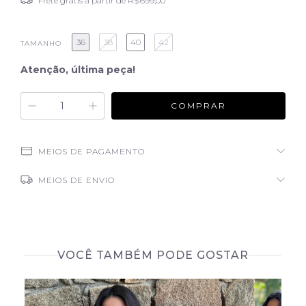
Frete grátis
a partir de
R$699,00
36
38
40
42
TAMANHO
Atenção, última peça!
MEIOS DE PAGAMENTO
MEIOS DE ENVIO
VOCÊ TAMBÉM PODE GOSTAR