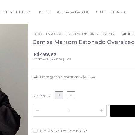
EST SELLERS
KITS
ALFAIATARIA
OUTLET 40%
Início
.
ROUPAS
.
PARTES DE CIMA
.
Camisa
.
Camisa 
Camisa Marrom Estonado Oversized 
R$489,90
6
x de
R$81,65
sem juros
Frete grátis
a partir de
R$699,00
P
M
TAMANHO
MEIOS DE PAGAMENTO