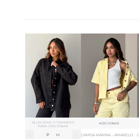
+
+
SELECIONE O TAMANHO
ADICIONAR
PARA ADICIONAR
P
M
CAMISA MARINA - AMARELO