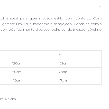
olha ideal para quem busca estilo com conforto. Com
al, garante um visual moderno e despojado. Combine com a
l, compõe facilmente diversos looks, sendo indispensável no
P
M
120cm
132cm
70cm
72cm
45cm
47cm
oxa 48 cm