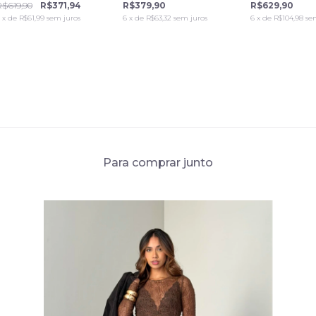
R$619,90
R$371,94
R$379,90
R$629,90
x de
R$61,99
sem juros
6
x de
R$63,32
sem juros
6
x de
R$104,98
se
Para comprar junto