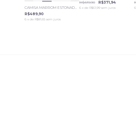
R$619,90
R$371,94
CAMISA MARROM ESTONADO OVERSIZED – NATALIA
6
x de
R$61,99
sem juros
6
R$489,90
6
x de
R$81,65
sem juros